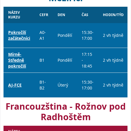
NÁZEV
CEFR
DEN
ČAS
HODIN/TÝD
KURZU
Pokročílí
A0-
15:30-
Pondělí
2 vh týdně
začátečníci
A1
17:00
Mírně-
17:15
Středně
B1
Pondělí
-
2 vh týdně
pokročilí
18:45
B1-
15:30-
AJ-FCE
Úterý
2 vh týdně
B2
17:00
Francouzština - Rožnov pod
Radhoštěm