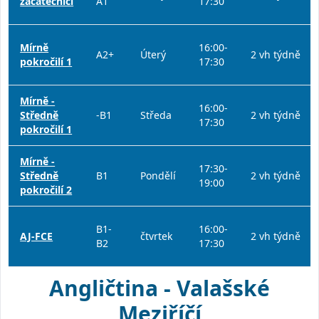
začátečníci
A1
17:30
Mírně
16:00-
A2+
Úterý
2 vh týdně
pokročilí 1
17:30
Mírně -
16:00-
Středně
-B1
Středa
2 vh týdně
17:30
pokročilí 1
Mírně -
17:30-
Středně
B1
Pondělí
2 vh týdně
19:00
pokročilí 2
B1-
16:00-
AJ-FCE
čtvrtek
2 vh týdně
B2
17:30
Angličtina - Valašské
Meziříčí