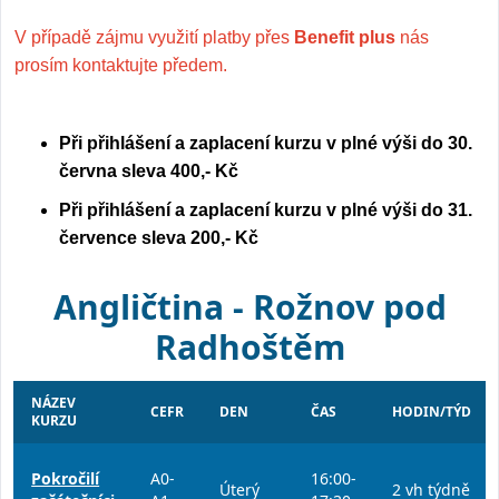
V případě zájmu využití platby přes
Benefit plus
nás
prosím kontaktujte předem.
Při přihlášení a zaplacení kurzu v plné výši do 30.
června sleva 400,- Kč
Při přihlášení a zaplacení kurzu v plné výši do 31.
července sleva 200,- Kč
Angličtina - Rožnov pod
Radhoštěm
NÁZEV
CEFR
DEN
ČAS
HODIN/TÝD
KURZU
Pokročilí
A0-
16:00-
Úterý
2 vh týdně